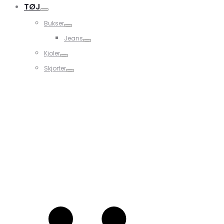
TØJ
Bukser
Jeans
Kjoler
Skjorter