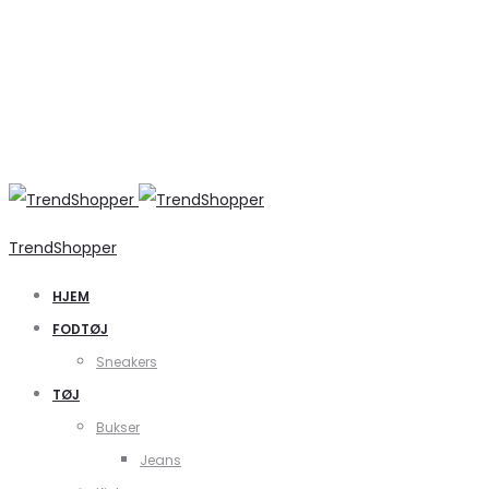
TrendShopper
HJEM
FODTØJ
Sneakers
TØJ
Bukser
Jeans