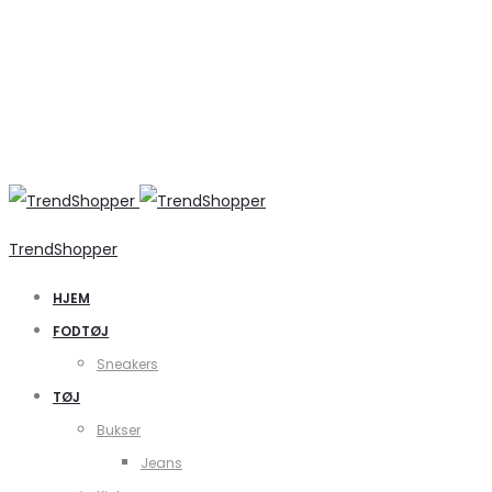
TrendShopper
HJEM
FODTØJ
Sneakers
TØJ
Bukser
Jeans