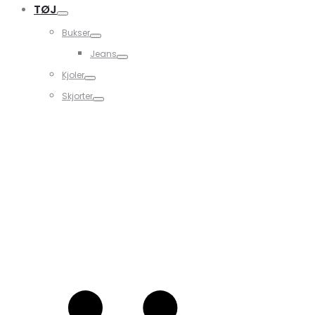
TØJ
Bukser
Jeans
Kjoler
Skjorter