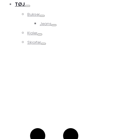
TØJ
Bukser
Jeans
Kjoler
Skjorter