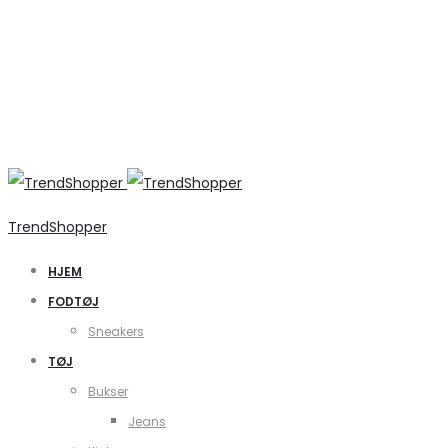
TrendShopper
HJEM
FODTØJ
Sneakers
TØJ
Bukser
Jeans