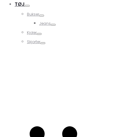
TØJ
Bukser
Jeans
Kjoler
Skjorter