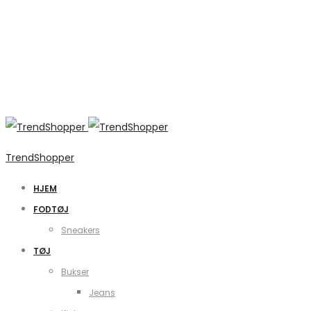
TrendShopper
HJEM
FODTØJ
Sneakers
TØJ
Bukser
Jeans