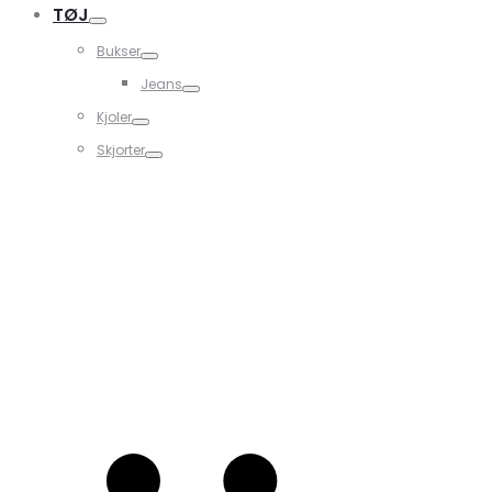
TØJ
Bukser
Jeans
Kjoler
Skjorter