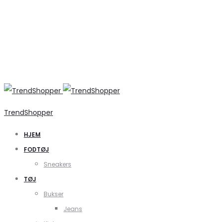
TrendShopper
HJEM
FODTØJ
Sneakers
TØJ
Bukser
Jeans