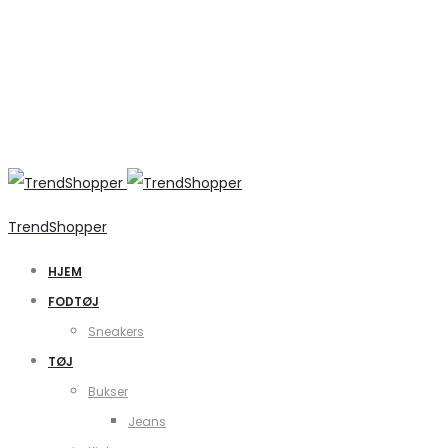
TrendShopper
HJEM
FODTØJ
Sneakers
TØJ
Bukser
Jeans