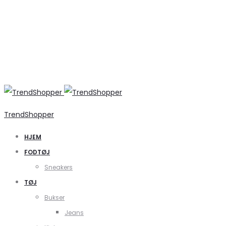
TrendShopper
HJEM
FODTØJ
Sneakers
TØJ
Bukser
Jeans