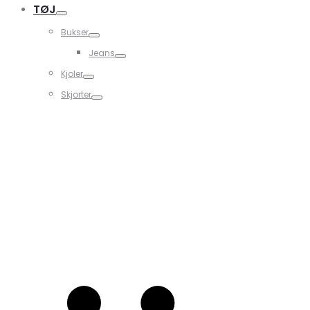
TØJ
Bukser
Jeans
Kjoler
Skjorter