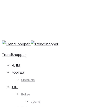
TrendShopper
HJEM
FODTØJ
Sneakers
TØJ
Bukser
Jeans