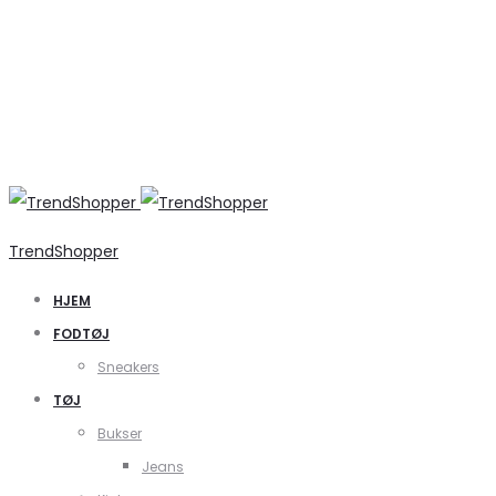
TrendShopper
HJEM
FODTØJ
Sneakers
TØJ
Bukser
Jeans