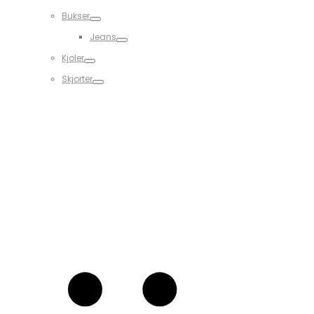
Bukser
Jeans
Kjoler
Skjorter