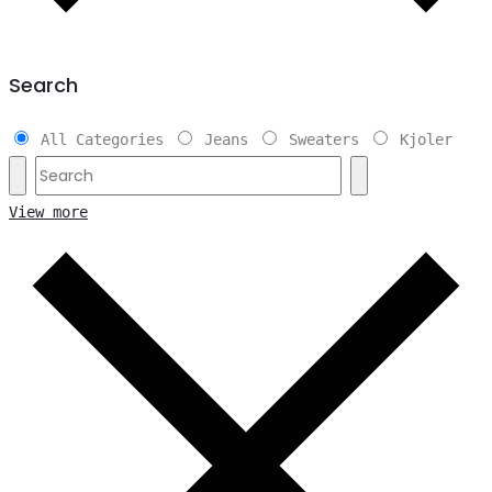
Search
All Categories
Jeans
Sweaters
Kjoler
View more