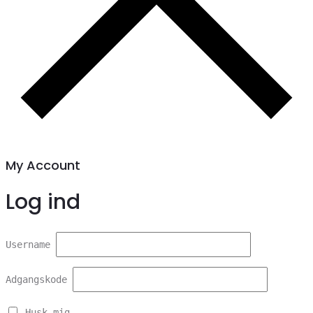
My Account
Log ind
Username
Adgangskode
Husk mig