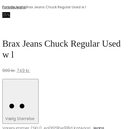
Forside
Jeans
Brax Jeans Chuck Regular Used w l
25%
Brax Jeans Chuck Regular Used
w l
Den
Den
999
kr.
749
kr.
oprindelige
aktuelle
pris
pris
var:
er:
999 kr..
749 kr..
Vælg Størrelse
Varenummer (SKU):
ea06f9be918d
Kategori:
Jeans