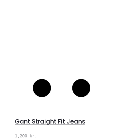
S
Gant Straight Fit Jeans
1,200
kr.