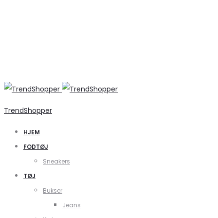
TrendShopper
HJEM
FODTØJ
Sneakers
TØJ
Bukser
Jeans