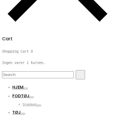
Cart
Shopping Cart
0
Ingen varer i kurven.
Search
Search
for:
HJEM
FODTØJ
Sneakers
TØJ