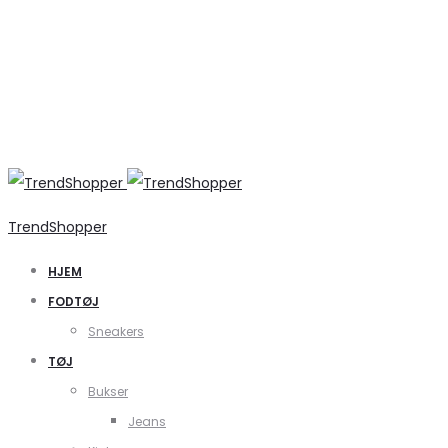
TrendShopper
HJEM
FODTØJ
Sneakers
TØJ
Bukser
Jeans