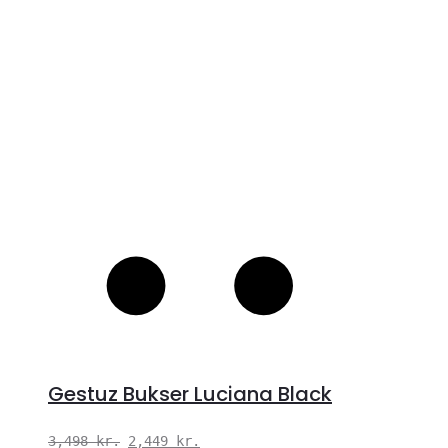
S
Gestuz Bukser Luciana Black
Den
Den
3,498
kr.
2,449
kr.