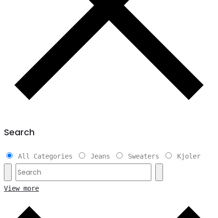
Search
All Categories
Jeans
Sweaters
Kjoler
View more