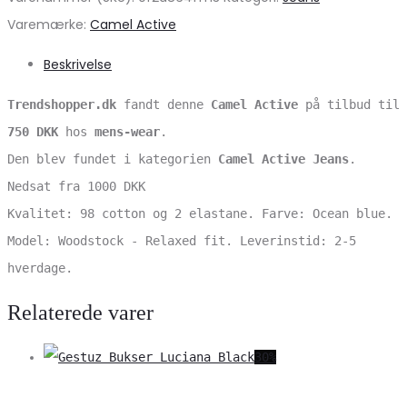
Varemærke:
Camel Active
Beskrivelse
Trendshopper.dk
fandt denne
Camel Active
på tilbud til
750 DKK
hos
mens-wear
.
Den blev fundet i kategorien
Camel Active Jeans
.
Nedsat fra 1000 DKK
Kvalitet: 98 cotton og 2 elastane. Farve: Ocean blue.
Model: Woodstock - Relaxed fit. Leverinstid: 2-5
hverdage.
Relaterede varer
30%
V