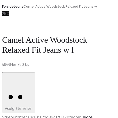
Forside
Jeans
Camel Active Woodstock Relaxed Fit Jeans w l
25%
Camel Active Woodstock
Relaxed Fit Jeans w l
Den
Den
1,000
kr.
750
kr.
oprindelige
aktuelle
pris
pris
var:
er:
1,000 kr..
750 kr..
Vælg Størrelse
Varenummer (SKU):
0f2a864fff13
Kategori:
Jeans