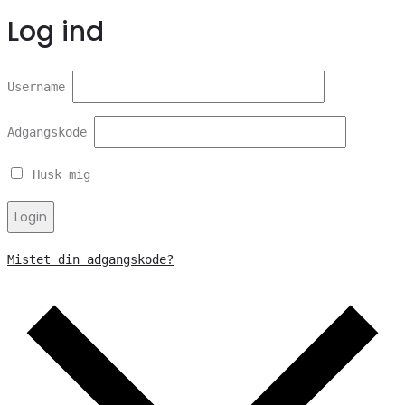
Log ind
Username
Adgangskode
Husk mig
Login
Mistet din adgangskode?