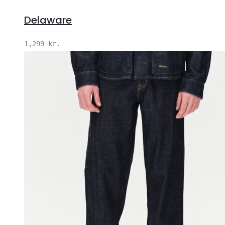
Delaware
1,299
kr.