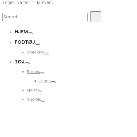
Ingen varer i kurven.
Search
Search
for:
HJEM
FODTØJ
Sneakers
TØJ
Bukser
Jeans
Kjoler
Skjorter