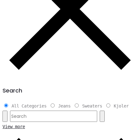
Search
All Categories
Jeans
Sweaters
Kjoler
View more