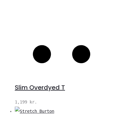
Slim Overdyed T
1,199
kr.
V
S