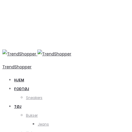
TrendShopper
HJEM
FODTØJ
Sneakers
TØJ
Bukser
Jeans