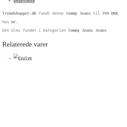
Beskrivelse
Trendshopper.dk
fandt denne
Tommy Jeans
til
799 DKK
hos
mr
.
Den blev fundet i kategorien
Tommy Jeans Jeans
Relaterede varer
V
S