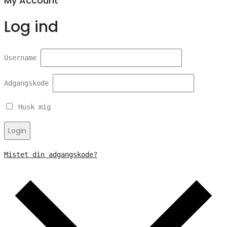
My Account
Log ind
Username
Adgangskode
Husk mig
Login
Mistet din adgangskode?