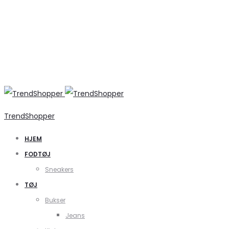
TrendShopper
HJEM
FODTØJ
Sneakers
TØJ
Bukser
Jeans