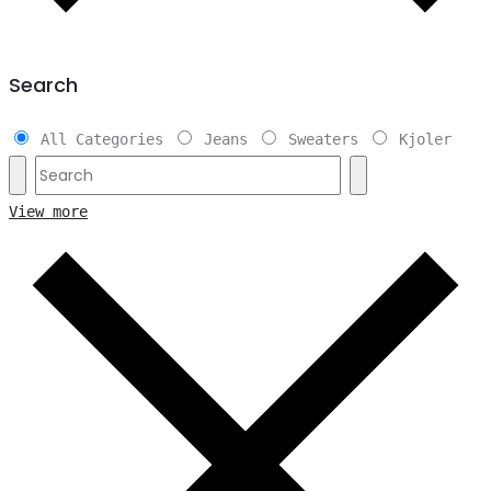
Search
All Categories
Jeans
Sweaters
Kjoler
View more