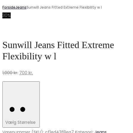
Forside
Jeans
Sunwill Jeans Fitted Extreme Flexibility w l
30%
Sunwill Jeans Fitted Extreme
Flexibility w l
Den
Den
1,000
kr.
700
kr.
oprindelige
aktuelle
pris
pris
var:
er:
1,000 kr..
700 kr..
Vælg Størrelse
Varenummer (SKU):
cf1ed43f8ea7
Kategori:
Jeans