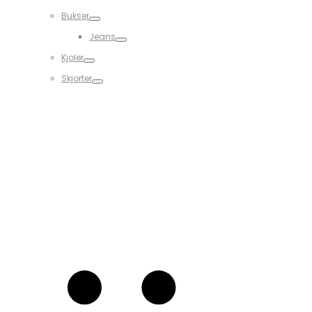
Bukser
Jeans
Kjoler
Skjorter