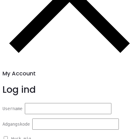
My Account
Log ind
Username
Adgangskode
Husk mig