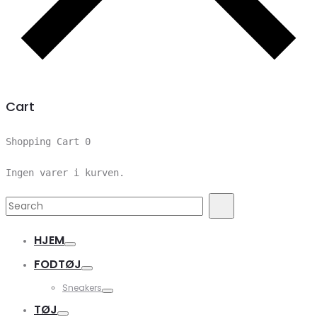
Cart
Shopping Cart
0
Ingen varer i kurven.
Search
Search
for:
HJEM
FODTØJ
Sneakers
TØJ