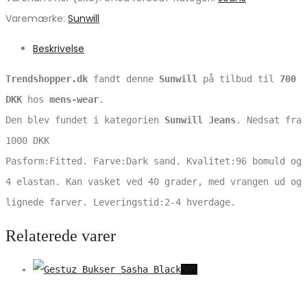
Varemærke:
Sunwill
Beskrivelse
Trendshopper.dk
fandt denne
Sunwill
på tilbud til
700
DKK
hos
mens-wear
.
Den blev fundet i kategorien
Sunwill Jeans
. Nedsat fra
1000 DKK
Pasform:Fitted. Farve:Dark sand. Kvalitet:96 bomuld og
4 elastan. Kan vasket ved 40 grader, med vrangen ud og
lignede farver. Leveringstid:2-4 hverdage.
Relaterede varer
50%
V