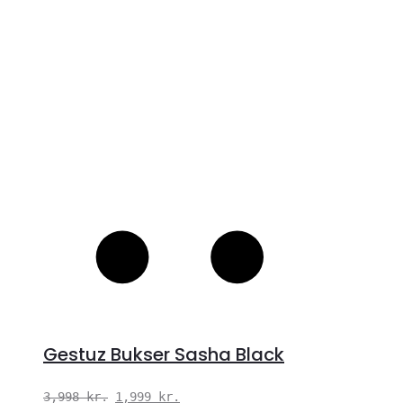
S
Gestuz Bukser Sasha Black
Den
Den
3,998
kr.
1,999
kr.