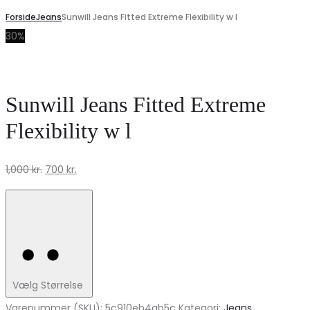
Forside
Jeans
Sunwill Jeans Fitted Extreme Flexibility w l
30%
Sunwill Jeans Fitted Extreme
Flexibility w l
Den
Den
1,000
kr.
700
kr.
oprindelige
aktuelle
pris
pris
var:
er:
1,000 kr..
700 kr..
Vælg Størrelse
Varenummer (SKU):
5c910eb4ab5c
Kategori:
Jeans