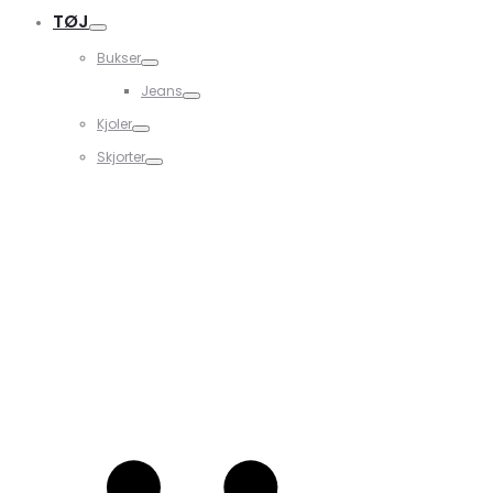
TØJ
Bukser
Jeans
Kjoler
Skjorter