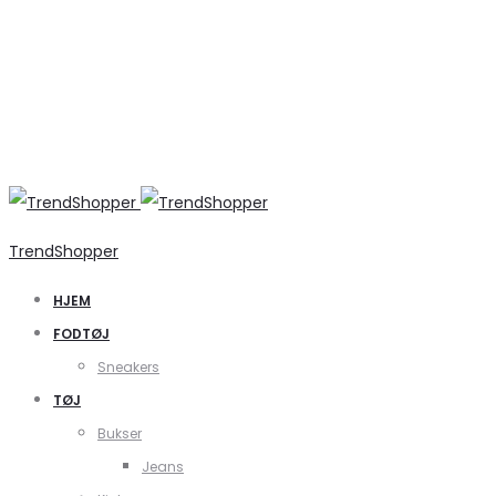
TrendShopper
HJEM
FODTØJ
Sneakers
TØJ
Bukser
Jeans