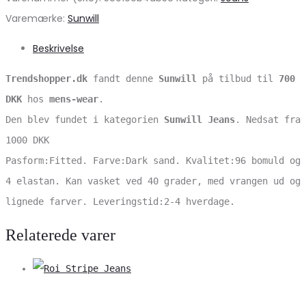
Varemærke:
Sunwill
Beskrivelse
Trendshopper.dk
fandt denne
Sunwill
på tilbud til
700
DKK
hos
mens-wear
.
Den blev fundet i kategorien
Sunwill Jeans
. Nedsat fra
1000 DKK
Pasform:Fitted. Farve:Dark sand. Kvalitet:96 bomuld og
4 elastan. Kan vasket ved 40 grader, med vrangen ud og
lignede farver. Leveringstid:2-4 hverdage.
Relaterede varer
V