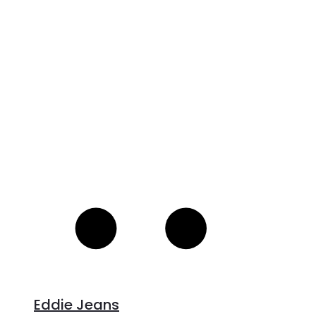
V
S
Eddie Jeans