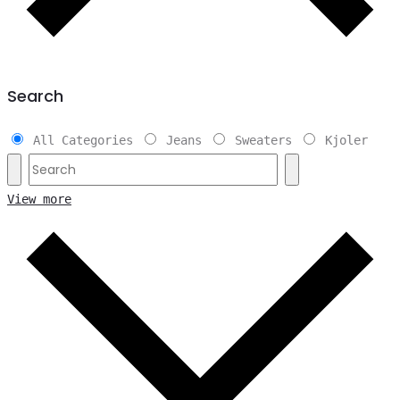
Search
All Categories
Jeans
Sweaters
Kjoler
View more