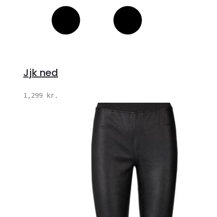
Jjk ned
1,299
kr.