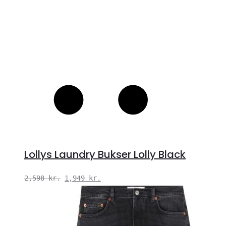
Lollys Laundry Bukser Lolly Black
Den
Den
2,598
kr.
1,949
kr.
oprindelige
aktuelle
pris
pris
var:
er: