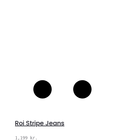
S
Roi Stripe Jeans
1,199
kr.