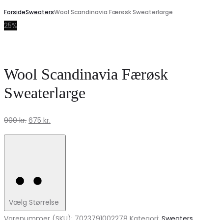
Forside
Sweaters
Wool Scandinavia Færøsk Sweaterlarge
25%
Wool Scandinavia Færøsk
Sweaterlarge
Den
Den
900
kr.
675
kr.
oprindelige
aktuelle
pris
pris
var:
er:
900 kr..
675 kr..
Vælg Størrelse
Varenummer (SKU):
7023791002278
Kategori:
Sweaters