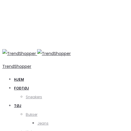
TrendShopper
HJEM
FODTØJ
Sneakers
TØJ
Bukser
Jeans