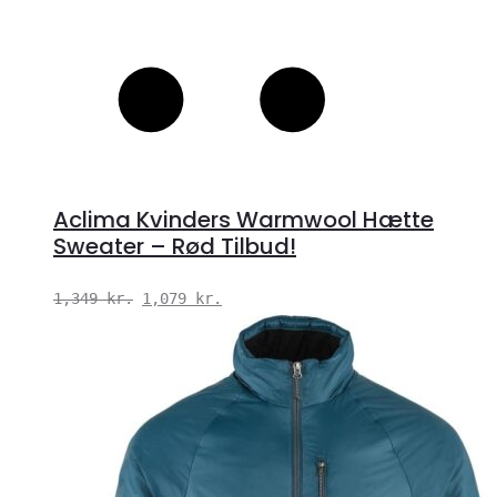
Aclima Kvinders Warmwool Hætte
Sweater – Rød Tilbud!
Den
Den
1,349
kr.
1,079
kr.
oprindelige
aktuelle
pris
pris
var:
er:
1,349 kr..
1,079 kr..