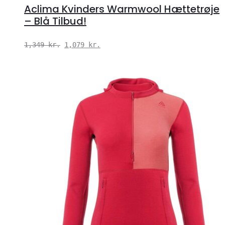
Aclima Kvinders Warmwool Hættetrøje
– Blå Tilbud!
Den
Den
1,349
kr.
1,079
kr.
oprindelige
aktuelle
pris
pris
var:
er:
1,349 kr..
1,079 kr..