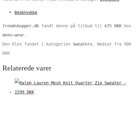
Beskrivelse
Trendshopper.dk
fandt denne
på tilbud til
675 DKK
hos
mens-wear
.
Den blev fundet i kategorien
Sweaters
. Nedsat fra 900
DKK
Relaterede varer
V
S