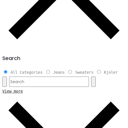
Search
All Categories
Jeans
Sweaters
Kjoler
View more