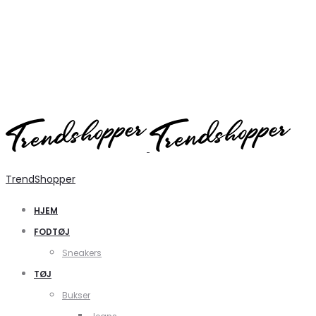
TrendShopper
HJEM
FODTØJ
Sneakers
TØJ
Bukser