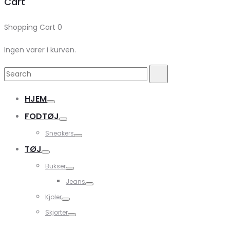
Cart
Shopping Cart
0
Ingen varer i kurven.
Search
Search
for:
HJEM
FODTØJ
Sneakers
TØJ
Bukser
Jeans
Kjoler
Skjorter