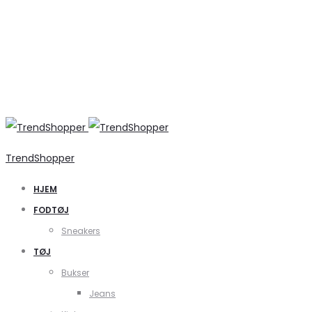
TrendShopper
HJEM
FODTØJ
Sneakers
TØJ
Bukser
Jeans