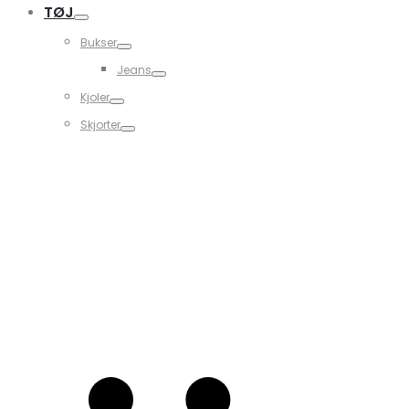
TØJ
Bukser
Jeans
Kjoler
Skjorter