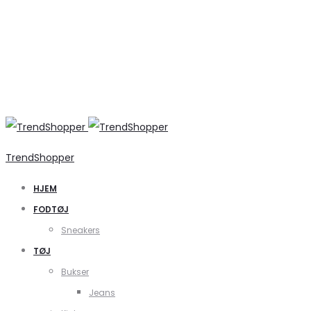
TrendShopper
HJEM
FODTØJ
Sneakers
TØJ
Bukser
Jeans