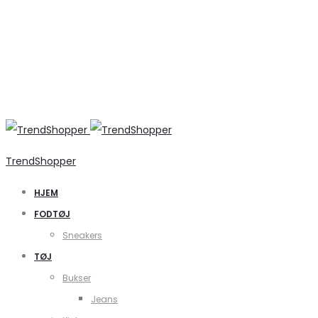
TrendShopper
HJEM
FODTØJ
Sneakers
TØJ
Bukser
Jeans