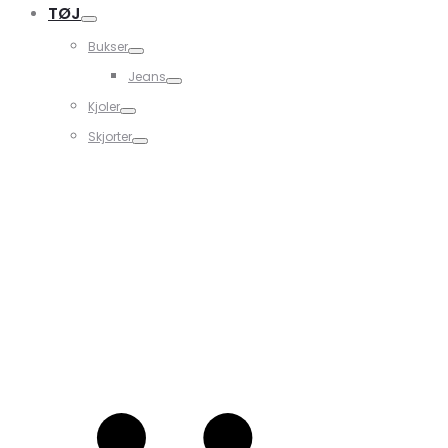
TØJ
Bukser
Jeans
Kjoler
Skjorter