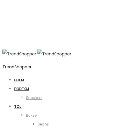
TrendShopper
HJEM
FODTØJ
Sneakers
TØJ
Bukser
Jeans