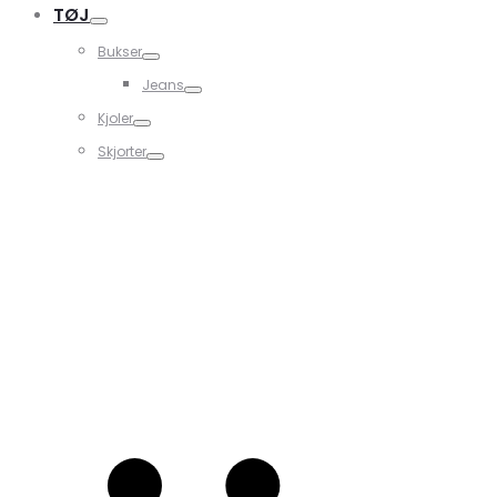
TØJ
Bukser
Jeans
Kjoler
Skjorter