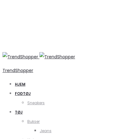
TrendShopper
HJEM
FODTØJ
Sneakers
TØJ
Bukser
Jeans