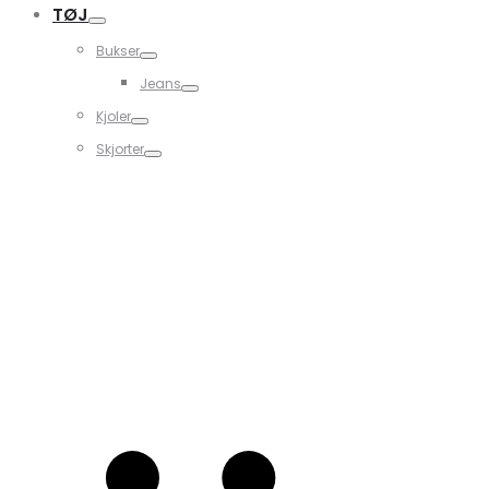
TØJ
Bukser
Jeans
Kjoler
Skjorter