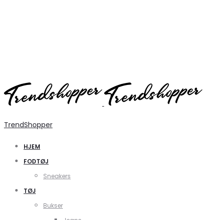
TrendShopper
HJEM
FODTØJ
Sneakers
TØJ
Bukser