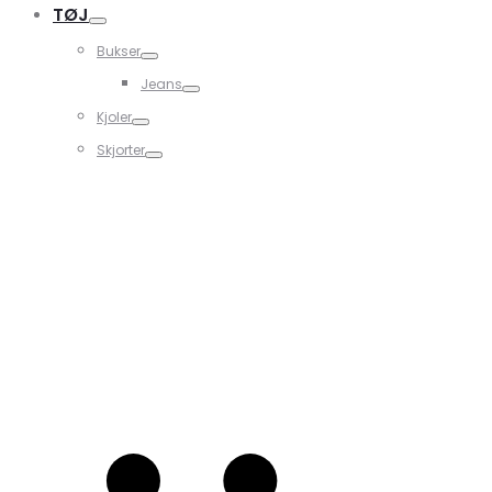
TØJ
Bukser
Jeans
Kjoler
Skjorter