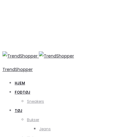
TrendShopper
HJEM
FODTØJ
Sneakers
TØJ
Bukser
Jeans