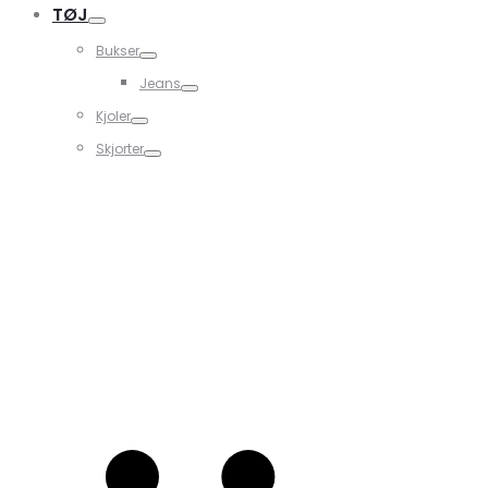
TØJ
Bukser
Jeans
Kjoler
Skjorter