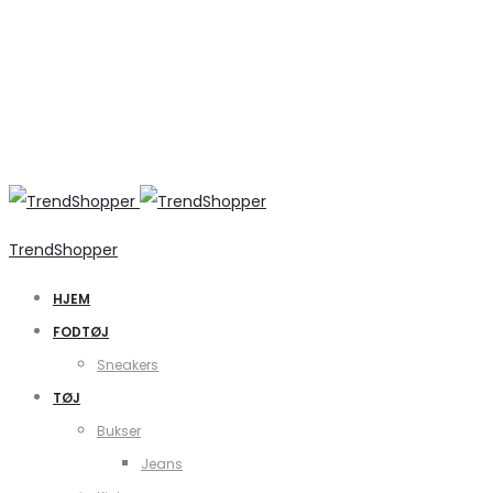
TrendShopper
HJEM
FODTØJ
Sneakers
TØJ
Bukser
Jeans