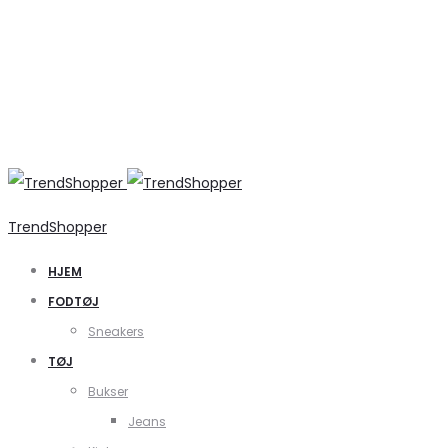
TrendShopper
HJEM
FODTØJ
Sneakers
TØJ
Bukser
Jeans