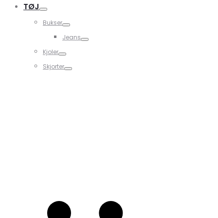
TØJ
Bukser
Jeans
Kjoler
Skjorter