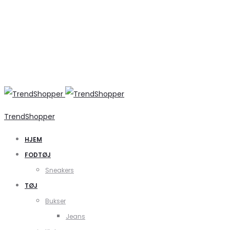
TrendShopper
HJEM
FODTØJ
Sneakers
TØJ
Bukser
Jeans