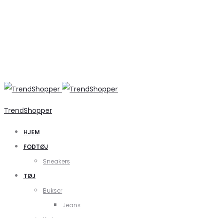
TrendShopper
HJEM
FODTØJ
Sneakers
TØJ
Bukser
Jeans