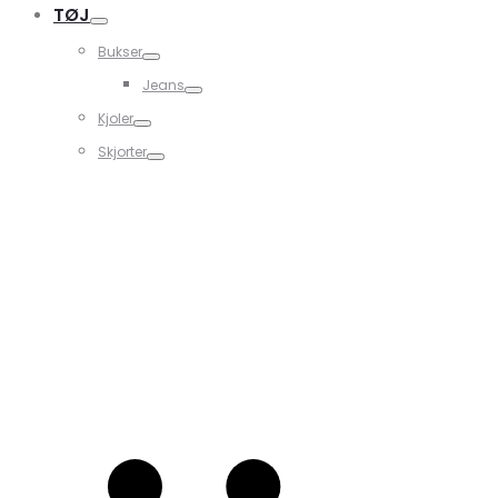
TØJ
Bukser
Jeans
Kjoler
Skjorter