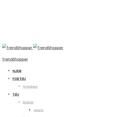
TrendShopper
HJEM
FODTØJ
Sneakers
TØJ
Bukser
Jeans