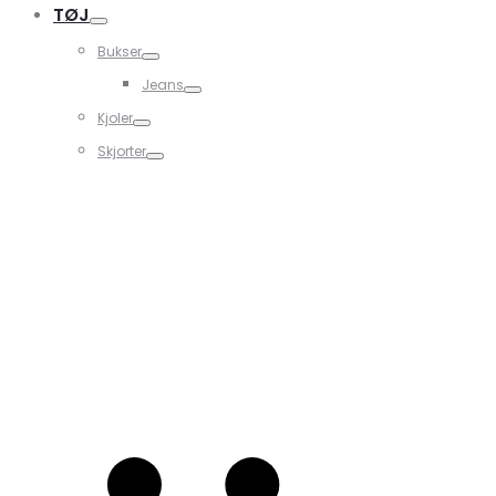
TØJ
Bukser
Jeans
Kjoler
Skjorter