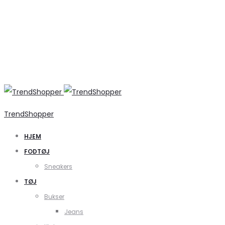
TrendShopper
HJEM
FODTØJ
Sneakers
TØJ
Bukser
Jeans