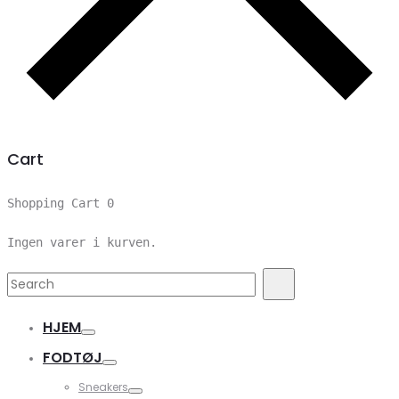
Cart
Shopping Cart
0
Ingen varer i kurven.
Search
Search
for:
HJEM
FODTØJ
Sneakers