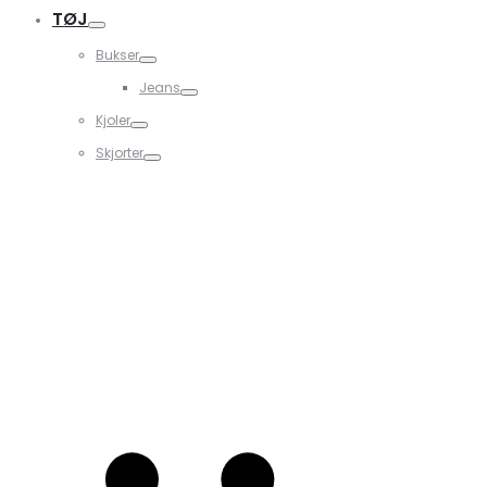
TØJ
Bukser
Jeans
Kjoler
Skjorter