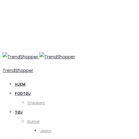
TrendShopper
HJEM
FODTØJ
Sneakers
TØJ
Bukser
Jeans