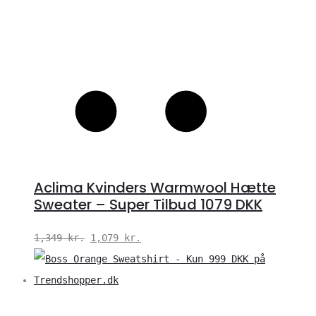
Aclima Kvinders Warmwool Hætte
Sweater – Super Tilbud 1079 DKK
Den
Den
1,349
kr.
1,079
kr.
oprindelige
aktuelle
pris
pris
var:
er:
V