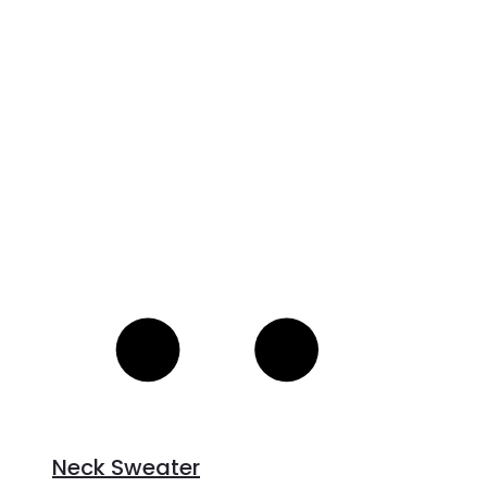
V
S
Neck Sweater