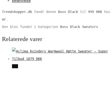
Beskrivelse
Trendshopper.dk
fandt denne
Boss Black
til
999 DKK
hos
mr
.
Den blev fundet i kategorien
Boss Black Sweaters
Relaterede varer
20%
V
S