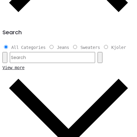
Search
All Categories
Jeans
Sweaters
Kjoler
View more