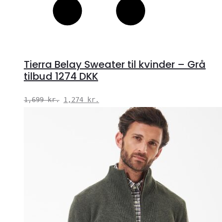
Tierra Belay Sweater til kvinder – Grå
tilbud 1274 DKK
Den
Den
1,699
kr.
1,274
kr.
oprindelige
aktuelle
pris
pris
var:
er:
1,699 kr..
1,274 kr..