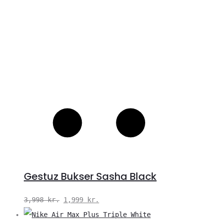
Gestuz Bukser Sasha Black
Den
Den
3,998
kr.
1,999
kr.
oprindelige
aktuelle