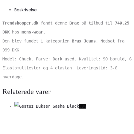
Beskrivelse
Trendshopper.dk
fandt denne
Brax
på tilbud til
749.25
DKK
hos
mens-wear
.
Den blev fundet i kategorien
Brax Jeans
. Nedsat fra
999 DKK
Model: Chuck. Farve: Dark used. Kvalitet: 90 bomuld, 6
Elastomultiester og 4 elastan. Leveringstid: 3-6
hverdage.
Relaterede varer
50%
V
S