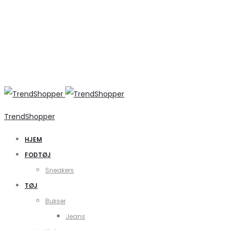
TrendShopper
HJEM
FODTØJ
Sneakers
TØJ
Bukser
Jeans