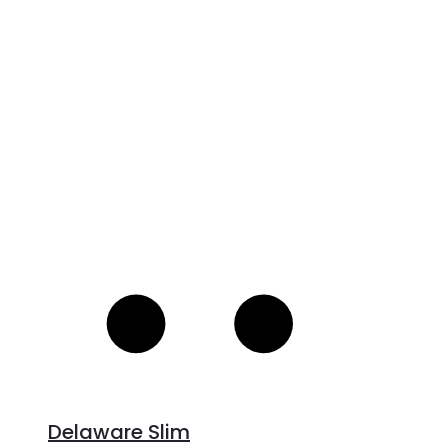
V
S
Delaware Slim