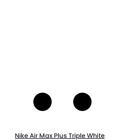
pris
pris
V
var:
er:
S
3,998 kr..
1,999 kr..
Nike Air Max Plus Triple White