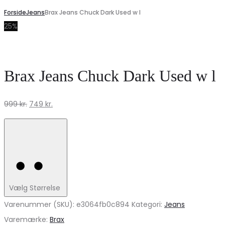
Forside
Jeans
Brax Jeans Chuck Dark Used w l
25%
Brax Jeans Chuck Dark Used w l
Den
Den
999
kr.
749
kr.
oprindelige
aktuelle
pris
pris
var:
er:
999 kr..
749 kr..
Vælg Størrelse
Varenummer (SKU):
e3064fb0c894
Kategori:
Jeans
Varemærke:
Brax