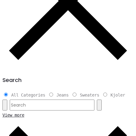
Search
All Categories
Jeans
Sweaters
Kjoler
View more