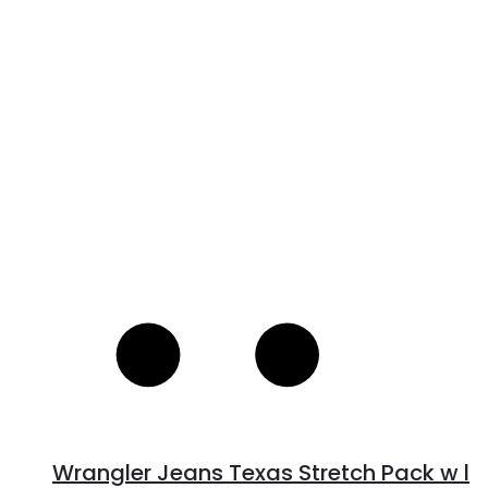
V
S
Wrangler Jeans Texas Stretch Pack w l