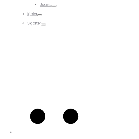
Jeans
Kjoler
Skjorter