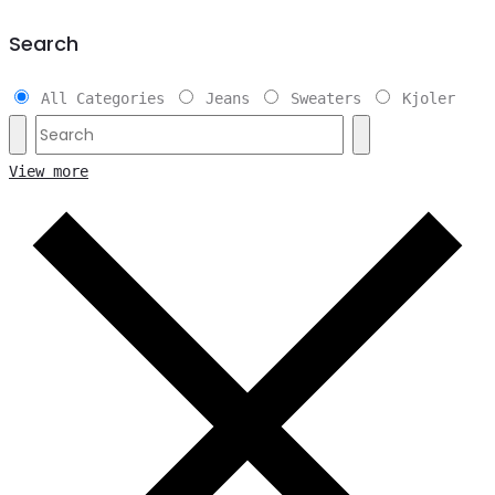
Search
All Categories
Jeans
Sweaters
Kjoler
View more