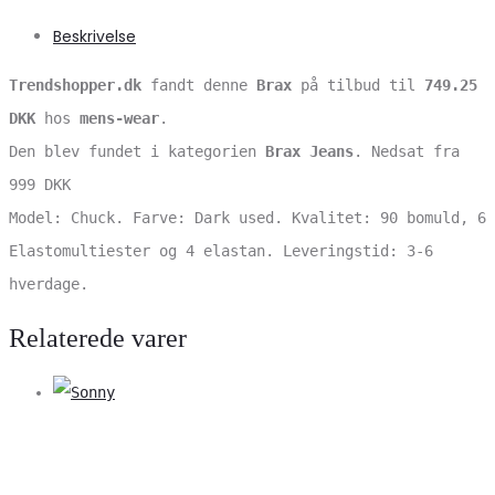
Beskrivelse
Trendshopper.dk
fandt denne
Brax
på tilbud til
749.25
DKK
hos
mens-wear
.
Den blev fundet i kategorien
Brax Jeans
. Nedsat fra
999 DKK
Model: Chuck. Farve: Dark used. Kvalitet: 90 bomuld, 6
Elastomultiester og 4 elastan. Leveringstid: 3-6
hverdage.
Relaterede varer
V
S