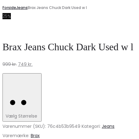
Forside
Jeans
Brax Jeans Chuck Dark Used w l
25%
Brax Jeans Chuck Dark Used w l
Den
Den
999
kr.
749
kr.
oprindelige
aktuelle
pris
pris
var:
er:
999 kr..
749 kr..
Vælg Størrelse
Varenummer (SKU):
76c4b53b9549
Kategori:
Jeans
Varemærke:
Brax