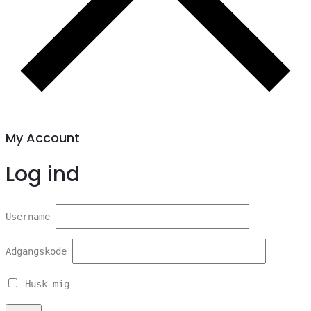
My Account
Log ind
Username
Adgangskode
Husk mig