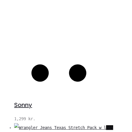
Sonny
1,299
kr.
36%