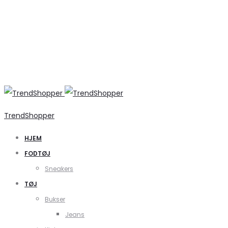
TrendShopper
HJEM
FODTØJ
Sneakers
TØJ
Bukser
Jeans