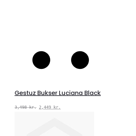
Gestuz Bukser Luciana Black
Den
Den
3,498
kr.
2,449
kr.
oprindelige
aktuelle
pris
pris
var:
er: