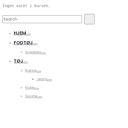
Ingen varer i kurven.
Search
Search
for:
HJEM
FODTØJ
Sneakers
TØJ
Bukser
Jeans
Kjoler
Skjorter