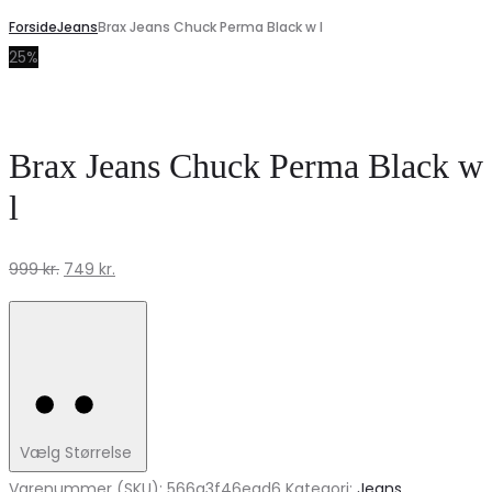
Forside
Jeans
Brax Jeans Chuck Perma Black w l
25%
Brax Jeans Chuck Perma Black w
l
Den
Den
999
kr.
749
kr.
oprindelige
aktuelle
pris
pris
var:
er:
999 kr..
749 kr..
Vælg Størrelse
Varenummer (SKU):
566a3f46ead6
Kategori:
Jeans