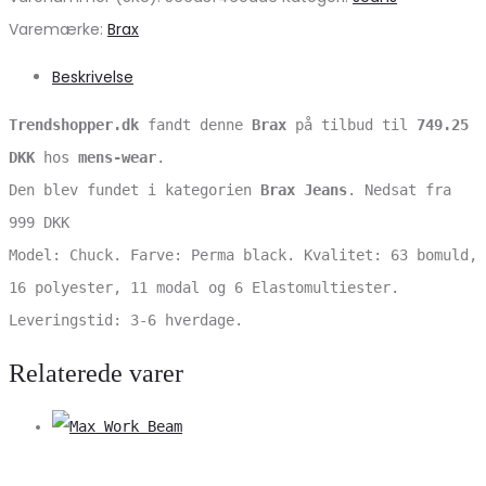
Varemærke:
Brax
Beskrivelse
Trendshopper.dk
fandt denne
Brax
på tilbud til
749.25
DKK
hos
mens-wear
.
Den blev fundet i kategorien
Brax Jeans
. Nedsat fra
999 DKK
Model: Chuck. Farve: Perma black. Kvalitet: 63 bomuld,
16 polyester, 11 modal og 6 Elastomultiester.
Leveringstid: 3-6 hverdage.
Relaterede varer
V