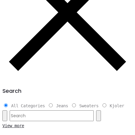
Search
All Categories
Jeans
Sweaters
Kjoler
View more