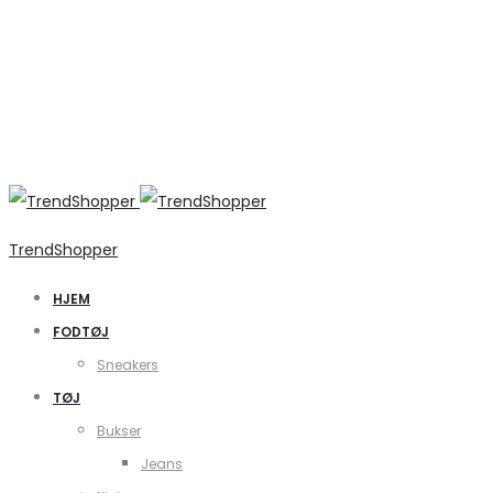
TrendShopper
HJEM
FODTØJ
Sneakers
TØJ
Bukser
Jeans