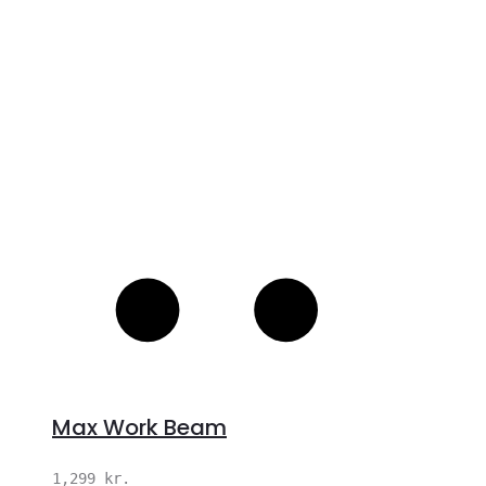
S
Max Work Beam
1,299
kr.