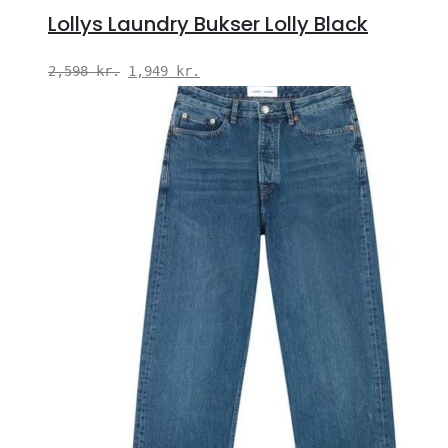
Lollys Laundry Bukser Lolly Black
Den
Den
2,598
kr.
1,949
kr.
oprindelige
aktuelle
pris
pris
var:
er:
2,598 kr..
1,949 kr..