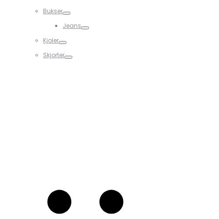
Bukser
Jeans
Kjoler
Skjorter