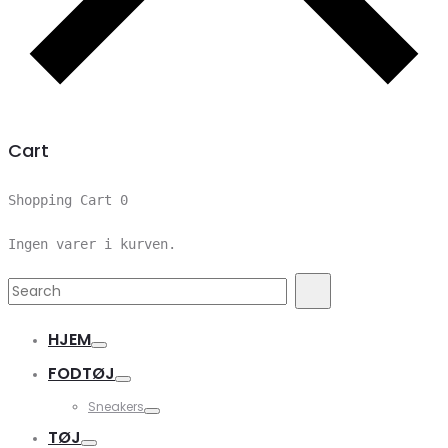
Cart
Shopping Cart
0
Ingen varer i kurven.
Search
Search
for:
HJEM
FODTØJ
Sneakers
TØJ