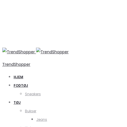
TrendShopper
HJEM
FODTØJ
Sneakers
TØJ
Bukser
Jeans