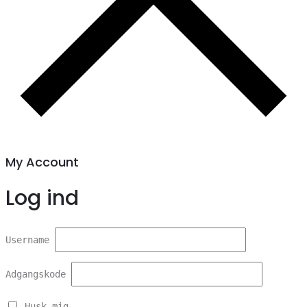
My Account
Log ind
Username
Adgangskode
Husk mig