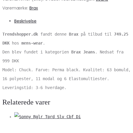
Varemærke:
Brax
Beskrivelse
Trendshopper.dk
fandt denne
Brax
på tilbud til
749.25
DKK
hos
mens-wear
.
Den blev fundet i kategorien
Brax Jeans
. Nedsat fra
999 DKK
Model: Chuck. Farve: Perma black. Kvalitet: 63 bomuld,
16 polyester, 11 modal og 6 Elastomultiester.
Leveringstid: 3-6 hverdage.
Relaterede varer
V