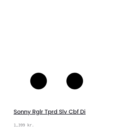
S
Sonny Rglr Tprd Slv Cbf Di
1,399
kr.