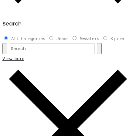
Search
All Categories
Jeans
Sweaters
Kjoler
View more