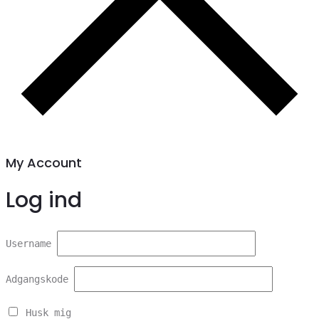
My Account
Log ind
Username
Adgangskode
Husk mig