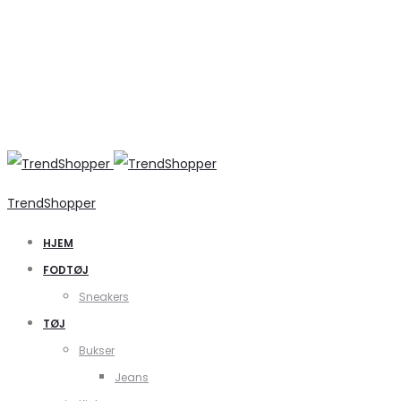
TrendShopper
HJEM
FODTØJ
Sneakers
TØJ
Bukser
Jeans