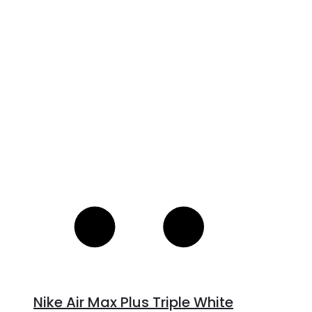
pris
pris
V
var:
er:
S
2,600 kr..
1,675 kr..
Nike Air Max Plus Triple White