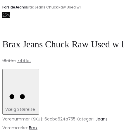
Forside
Jeans
Brax Jeans Chuck Raw Used w l
25%
Brax Jeans Chuck Raw Used w l
Den
Den
999
kr.
749
kr.
oprindelige
aktuelle
pris
pris
var:
er:
999 kr..
749 kr..
Vælg Størrelse
Varenummer (SKU):
6ccba624a755
Kategori:
Jeans
Varemærke:
Brax