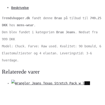
Beskrivelse
Trendshopper.dk
fandt denne
Brax
på tilbud til
749.25
DKK
hos
mens-wear
.
Den blev fundet i kategorien
Brax Jeans
. Nedsat fra
999 DKK
Model: Chuck. Farve: Raw used. Kvalitet: 90 bomuld, 6
Elastomultiester og 4 elastan. Leveringstid: 3-6
hverdage.
Relaterede varer
36%
V
S