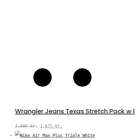
Wrangler Jeans Texas Stretch Pack w l
Den
Den
2,600
kr.
1,675
kr.
oprindelige
aktuelle