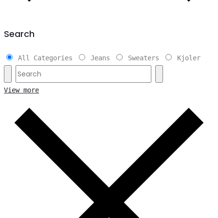
Search
All Categories
Jeans
Sweaters
Kjoler
View more