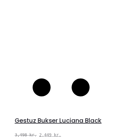
S
Gestuz Bukser Luciana Black
Den
Den
3,498
kr.
2,449
kr.