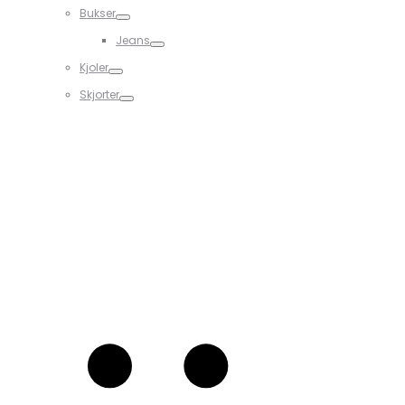
Bukser
Jeans
Kjoler
Skjorter