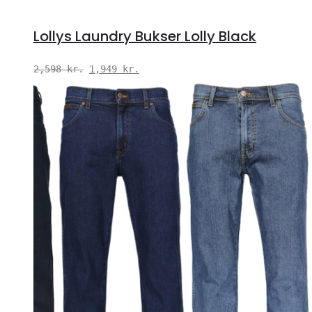
Lollys Laundry Bukser Lolly Black
Den
Den
2,598
kr.
1,949
kr.
oprindelige
aktuelle
pris
pris
var:
er:
2,598 kr..
1,949 kr..