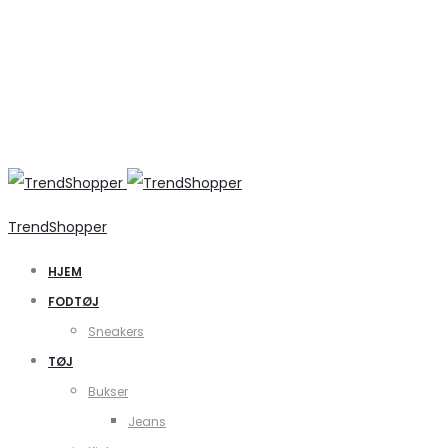
TrendShopper
HJEM
FODTØJ
Sneakers
TØJ
Bukser
Jeans