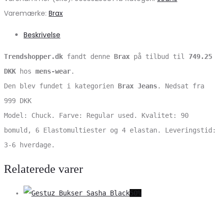
Varemærke:
Brax
Beskrivelse
Trendshopper.dk
fandt denne
Brax
på tilbud til
749.25
DKK
hos
mens-wear
.
Den blev fundet i kategorien
Brax Jeans
. Nedsat fra
999 DKK
Model: Chuck. Farve: Regular used. Kvalitet: 90
bomuld, 6 Elastomultiester og 4 elastan. Leveringstid:
3-6 hverdage.
Relaterede varer
50%
V