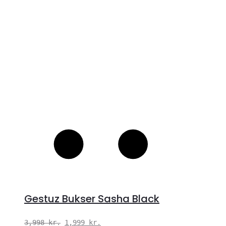
S
Gestuz Bukser Sasha Black
Den
Den
3,998
kr.
1,999
kr.