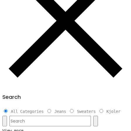
Search
All Categories
Jeans
Sweaters
Kjoler
View more