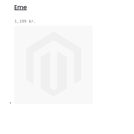
Eme
1,199
kr.
V
S