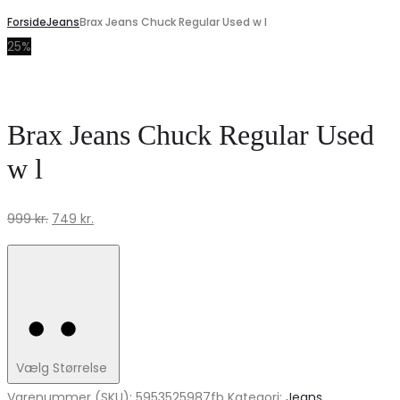
Forside
Jeans
Brax Jeans Chuck Regular Used w l
25%
Brax Jeans Chuck Regular Used
w l
Den
Den
999
kr.
749
kr.
oprindelige
aktuelle
pris
pris
var:
er:
999 kr..
749 kr..
Vælg Størrelse
Varenummer (SKU):
5953525987fb
Kategori:
Jeans