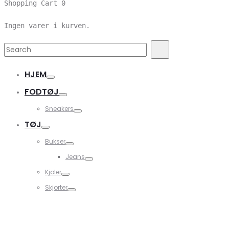
Shopping Cart
0
Ingen varer i kurven.
Search
Search
for:
HJEM
FODTØJ
Sneakers
TØJ
Bukser
Jeans
Kjoler
Skjorter