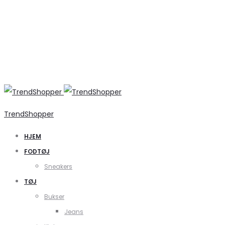
TrendShopper
HJEM
FODTØJ
Sneakers
TØJ
Bukser
Jeans