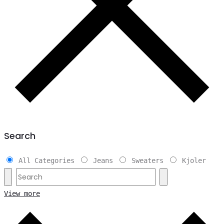
Search
All Categories
Jeans
Sweaters
Kjoler
View more