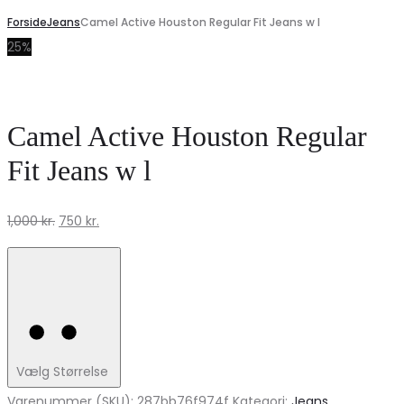
Forside
Jeans
Camel Active Houston Regular Fit Jeans w l
25%
Camel Active Houston Regular
Fit Jeans w l
Den
Den
1,000
kr.
750
kr.
oprindelige
aktuelle
pris
pris
var:
er:
1,000 kr..
750 kr..
Vælg Størrelse
Varenummer (SKU):
287bb76f974f
Kategori:
Jeans