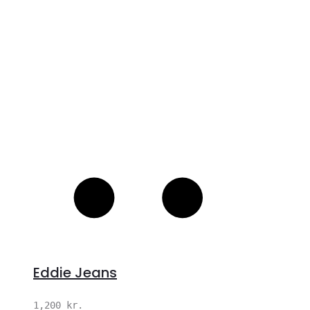
S
Eddie Jeans
1,200
kr.