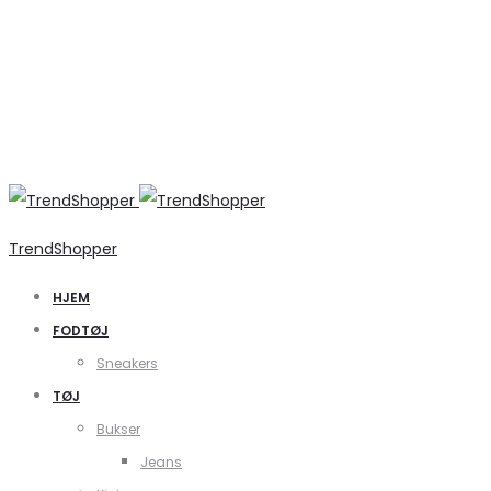
TrendShopper
HJEM
FODTØJ
Sneakers
TØJ
Bukser
Jeans