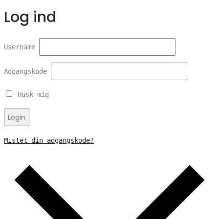
Log ind
Username
Adgangskode
Husk mig
Login
Mistet din adgangskode?