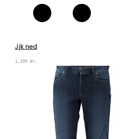
Jjk ned
1,299
kr.