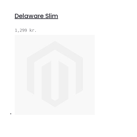
Delaware Slim
1,299
kr.
V
S