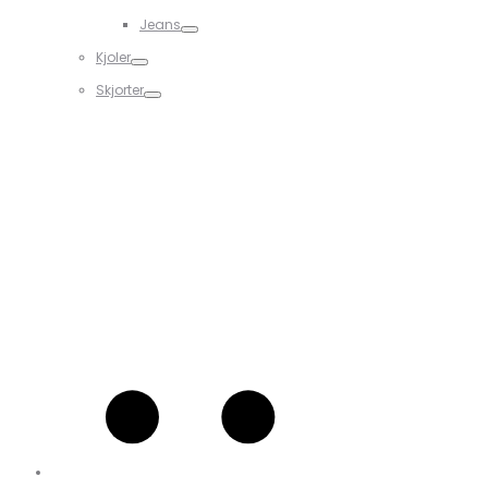
Jeans
Kjoler
Skjorter