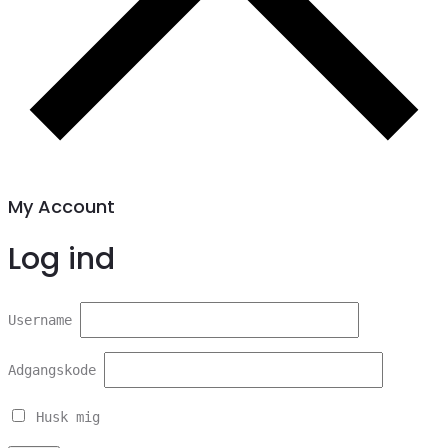
My Account
Log ind
Username
Adgangskode
Husk mig