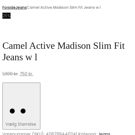
Forside
Jeans
Camel Active Madison Slim Fit Jeans w l
25%
Camel Active Madison Slim Fit
Jeans w l
Den
Den
1,000
kr.
750
kr.
oprindelige
aktuelle
pris
pris
var:
er:
1,000 kr..
750 kr..
Vælg Størrelse
Varenummer (SKU):
4062119440241
Kategori:
Jeans