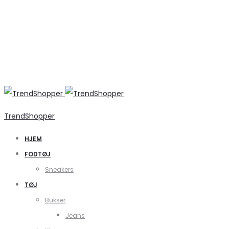
TrendShopper
HJEM
FODTØJ
Sneakers
TØJ
Bukser
Jeans