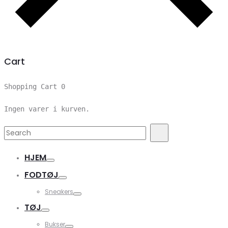
Cart
Shopping Cart
0
Ingen varer i kurven.
Search
Search
for:
HJEM
FODTØJ
Sneakers
TØJ
Bukser