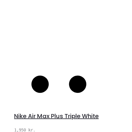
S
Nike Air Max Plus Triple White
1,950
kr.