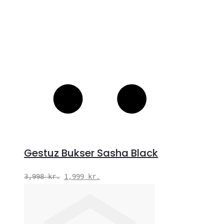
Gestuz Bukser Sasha Black
Den
Den
3,998
kr.
1,999
kr.
oprindelige
aktuelle
pris
pris
var:
er: