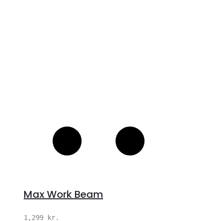
S
Max Work Beam
1,299
kr.