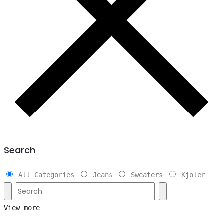
Search
All Categories
Jeans
Sweaters
Kjoler
View more