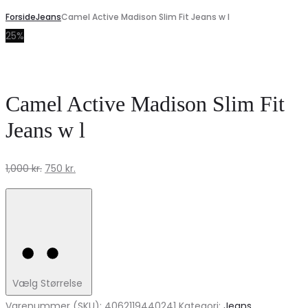
Forside
Jeans
Camel Active Madison Slim Fit Jeans w l
25%
Camel Active Madison Slim Fit
Jeans w l
Den
Den
1,000
kr.
750
kr.
oprindelige
aktuelle
pris
pris
var:
er:
1,000 kr..
750 kr..
Vælg Størrelse
Varenummer (SKU):
4062119440241
Kategori:
Jeans