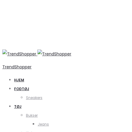
TrendShopper
HJEM
FODTØJ
Sneakers
TØJ
Bukser
Jeans