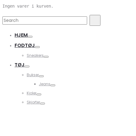
Ingen varer i kurven.
Search
Search
for:
HJEM
FODTØJ
Sneakers
TØJ
Bukser
Jeans
Kjoler
Skjorter