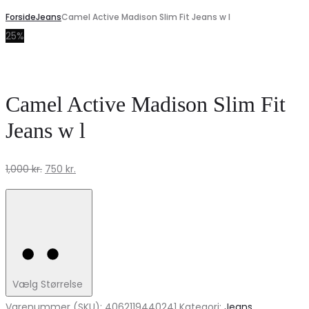
Forside
Jeans
Camel Active Madison Slim Fit Jeans w l
25%
Camel Active Madison Slim Fit
Jeans w l
Den
Den
1,000
kr.
750
kr.
oprindelige
aktuelle
pris
pris
var:
er:
1,000 kr..
750 kr..
Vælg Størrelse
Varenummer (SKU):
4062119440241
Kategori:
Jeans