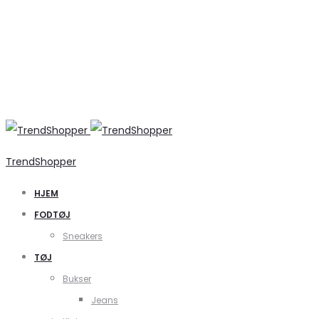
TrendShopper
HJEM
FODTØJ
Sneakers
TØJ
Bukser
Jeans