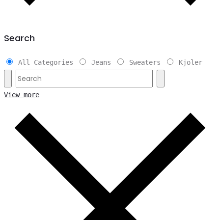
Search
All Categories
Jeans
Sweaters
Kjoler
View more