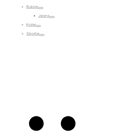
Bukser
Jeans
Kjoler
Skjorter