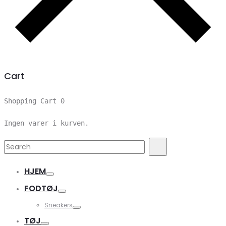
Cart
Shopping Cart
0
Ingen varer i kurven.
Search
Search
for:
HJEM
FODTØJ
Sneakers
TØJ