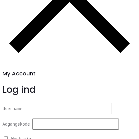
My Account
Log ind
Username
Adgangskode
Husk mig