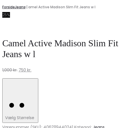
Forside
Jeans
Camel Active Madison Slim Fit Jeans w l
25%
Camel Active Madison Slim Fit
Jeans w l
Den
Den
1,000
kr.
750
kr.
oprindelige
aktuelle
pris
pris
var:
er:
1,000 kr..
750 kr..
Vælg Størrelse
Varenummer (SKU):
4062119440241
Kategori:
Jeans