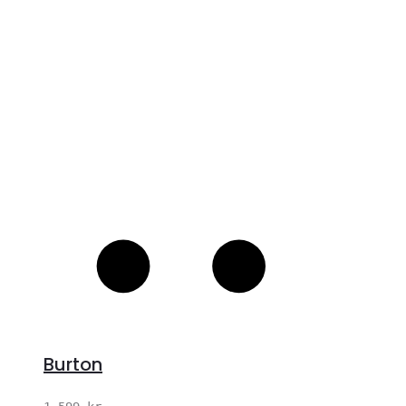
S
Burton