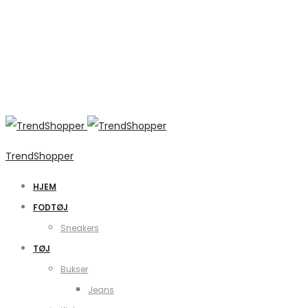
TrendShopper
HJEM
FODTØJ
Sneakers
TØJ
Bukser
Jeans