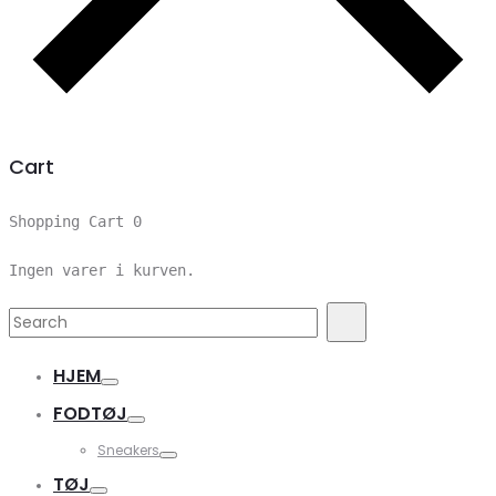
Cart
Shopping Cart
0
Ingen varer i kurven.
Search
Search
for:
HJEM
FODTØJ
Sneakers
TØJ