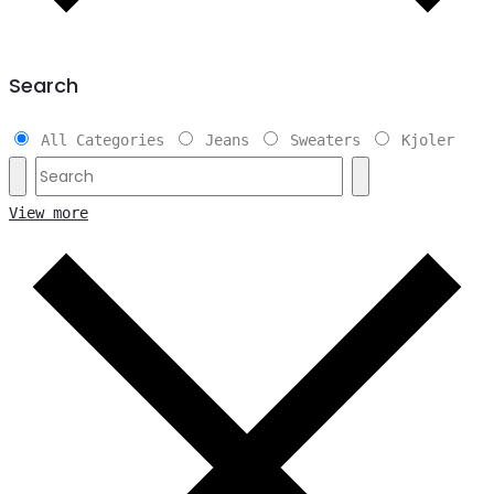
Search
All Categories
Jeans
Sweaters
Kjoler
View more