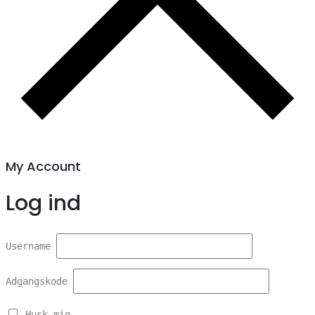
My Account
Log ind
Username
Adgangskode
Husk mig