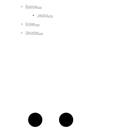
Bukser
Jeans
Kjoler
Skjorter