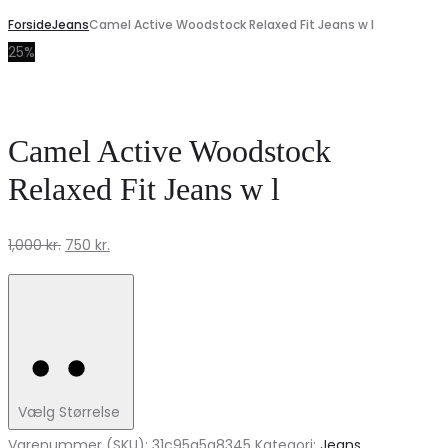
Forside
Jeans
Camel Active Woodstock Relaxed Fit Jeans w l
25%
Camel Active Woodstock
Relaxed Fit Jeans w l
Den
Den
1,000
kr.
750
kr.
oprindelige
aktuelle
pris
pris
var:
er:
1,000 kr..
750 kr..
Vælg Størrelse
Varenummer (SKU):
31c95a5a8345
Kategori:
Jeans