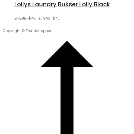
Lollys Laundry Bukser Lolly Black
Den
Den
2,598
kr.
1,949
kr.
oprindelige
aktuelle
Copyright © Trendshopper
pris
pris
var:
er:
2,598 kr..
1,949 kr..