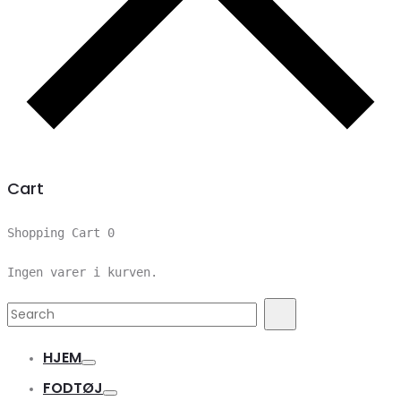
Cart
Shopping Cart
0
Ingen varer i kurven.
Search
Search
for:
HJEM
FODTØJ