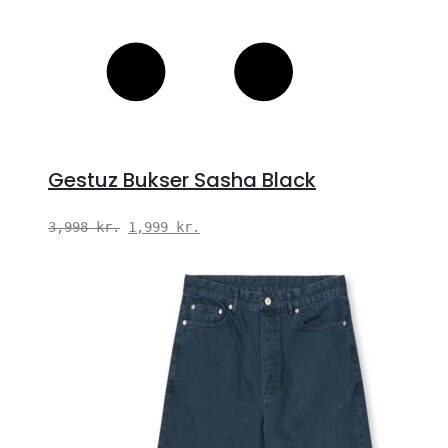
Gestuz Bukser Sasha Black
Den
Den
3,998
kr.
1,999
kr.
oprindelige
aktuelle
pris
pris
var:
er:
3,998 kr..
1,999 kr..