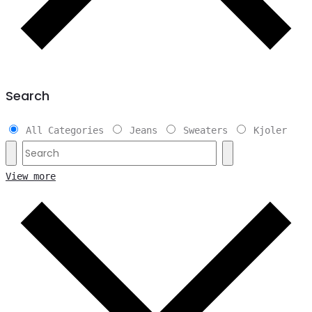
Search
All Categories
Jeans
Sweaters
Kjoler
View more