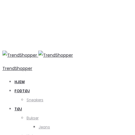
TrendShopper
HJEM
FODTØJ
Sneakers
TØJ
Bukser
Jeans