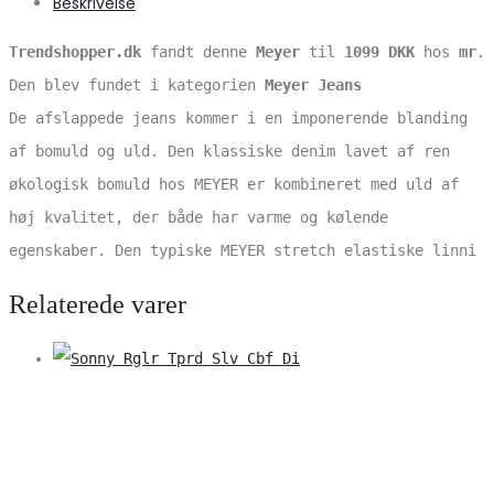
Beskrivelse
Trendshopper.dk
fandt denne
Meyer
til
1099 DKK
hos
mr
.
Den blev fundet i kategorien
Meyer Jeans
De afslappede jeans kommer i en imponerende blanding
af bomuld og uld. Den klassiske denim lavet af ren
økologisk bomuld hos MEYER er kombineret med uld af
høj kvalitet, der både har varme og kølende
egenskaber. Den typiske MEYER stretch elastiske linni
Relaterede varer
V
S