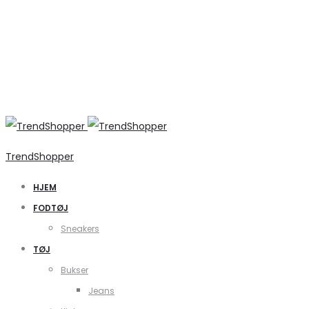
TrendShopper
HJEM
FODTØJ
Sneakers
TØJ
Bukser
Jeans