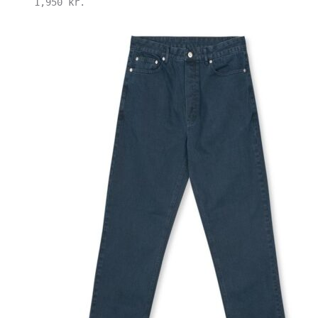
1,950
kr.