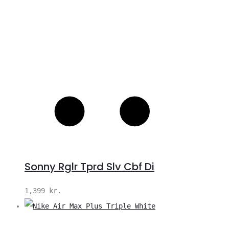
Sonny Rglr Tprd Slv Cbf Di
1,399
kr.
V