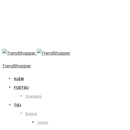
TrendShopper
HJEM
FODTØJ
Sneakers
TØJ
Bukser
Jeans