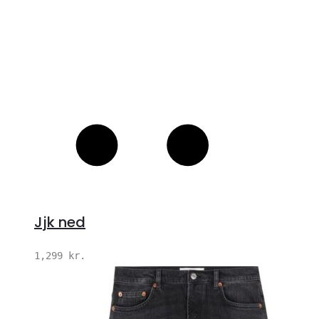
Jjk ned
1,299
kr.