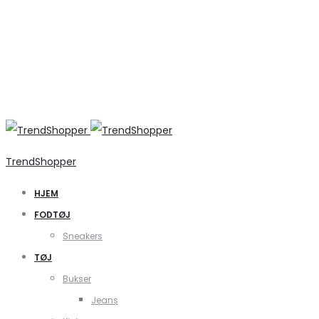
TrendShopper
HJEM
FODTØJ
Sneakers
TØJ
Bukser
Jeans