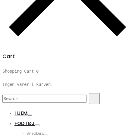
Cart
Shopping Cart
0
Ingen varer i kurven.
Search
Search
for:
HJEM
FODTØJ
Sneakers