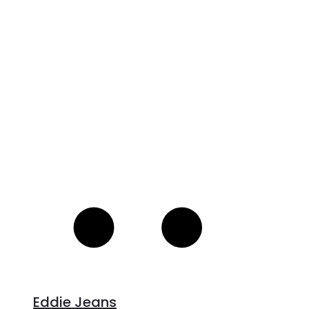
V
S
Eddie Jeans