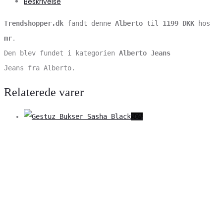
Beskrivelse
Trendshopper.dk
fandt denne
Alberto
til
1199 DKK
hos
mr
.
Den blev fundet i kategorien
Alberto Jeans
Jeans fra Alberto.
Relaterede varer
50%
V
S