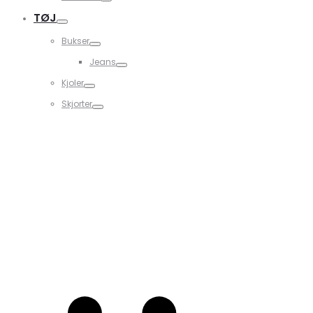
TØJ
Bukser
Jeans
Kjoler
Skjorter