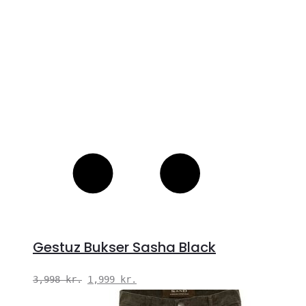
Gestuz Bukser Sasha Black
Den
Den
3,998
kr.
1,999
kr.
oprindelige
aktuelle