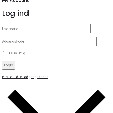
My Account
Log ind
Username
Adgangskode
Husk mig
Login
Mistet din adgangskode?