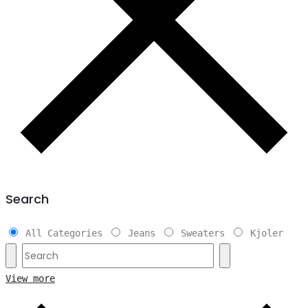
Search
All Categories
Jeans
Sweaters
Kjoler
View more