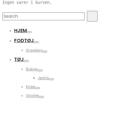
Ingen varer i kurven.
Search
Search
for:
HJEM
FODTØJ
Sneakers
TØJ
Bukser
Jeans
Kjoler
Skjorter