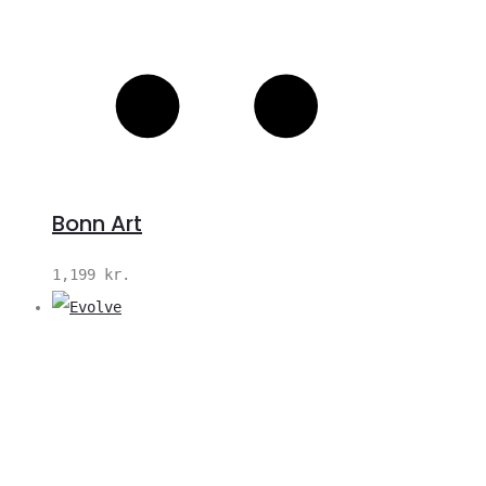
Bonn Art
1,199
kr.
V
S