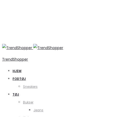
TrendShopper
HJEM
FODTØJ
Sneakers
TØJ
Bukser
Jeans