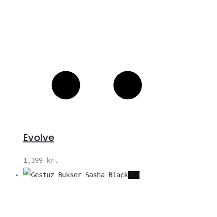
Evolve
1,399
kr.
50%
V
S