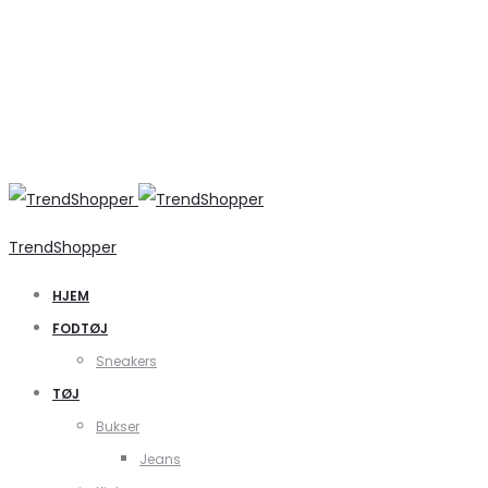
TrendShopper
HJEM
FODTØJ
Sneakers
TØJ
Bukser
Jeans