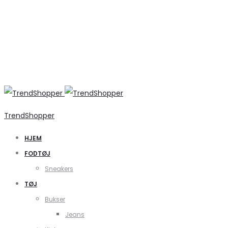
TrendShopper
HJEM
FODTØJ
Sneakers
TØJ
Bukser
Jeans