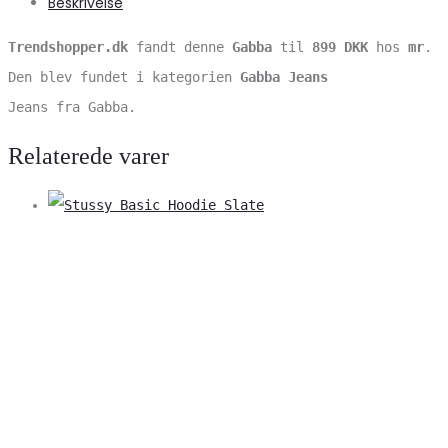
Beskrivelse
Trendshopper.dk
fandt denne
Gabba
til
899 DKK
hos
mr
.
Den blev fundet i kategorien
Gabba Jeans
Jeans fra Gabba.
Relaterede varer
V
S