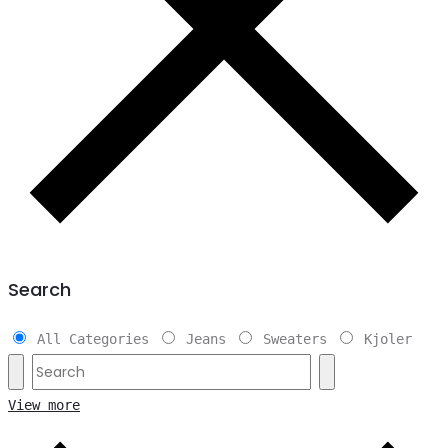
Search
All Categories
Jeans
Sweaters
Kjoler
View more