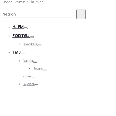
Ingen varer i kurven.
Search
Search
for:
HJEM
FODTØJ
Sneakers
TØJ
Bukser
Jeans
Kjoler
Skjorter