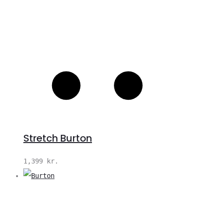
Stretch Burton
1,399
kr.
V
S