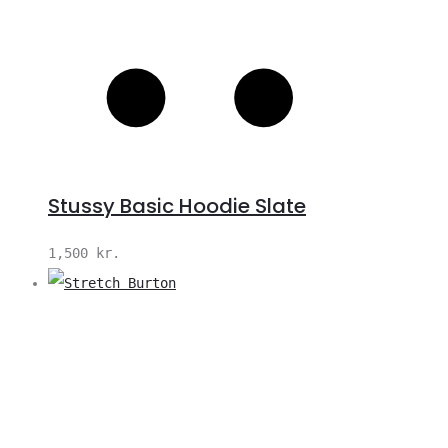
Stussy Basic Hoodie Slate
1,500
kr.
V
S