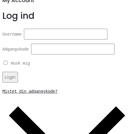
My Account
Log ind
Username
Adgangskode
Husk mig
Login
Mistet din adgangskode?