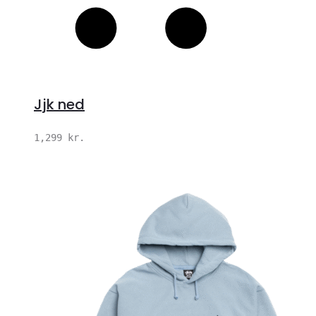
Jjk ned
1,299
kr.