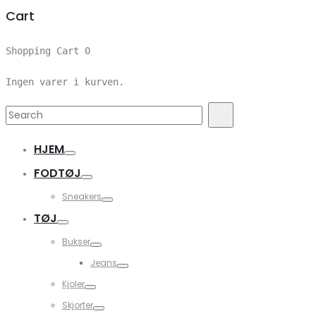
Cart
Shopping Cart
0
Ingen varer i kurven.
Search
Search
for:
HJEM
FODTØJ
Sneakers
TØJ
Bukser
Jeans
Kjoler
Skjorter