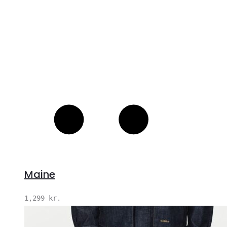
Maine
1,299
kr.