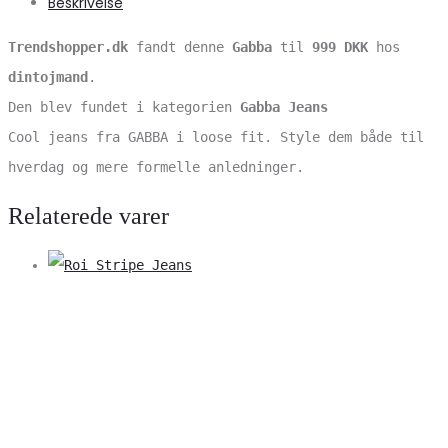
Beskrivelse
Trendshopper.dk
fandt denne
Gabba
til
999 DKK
hos
dintojmand
.
Den blev fundet i kategorien
Gabba Jeans
Cool jeans fra GABBA i loose fit. Style dem både til
hverdag og mere formelle anledninger.
Relaterede varer
V
S