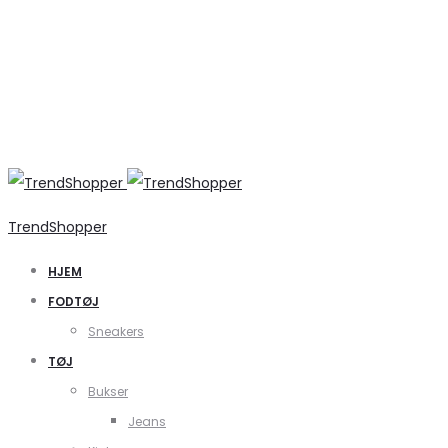
TrendShopper
HJEM
FODTØJ
Sneakers
TØJ
Bukser
Jeans