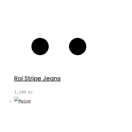
Roi Stripe Jeans
1,199
kr.
V
S